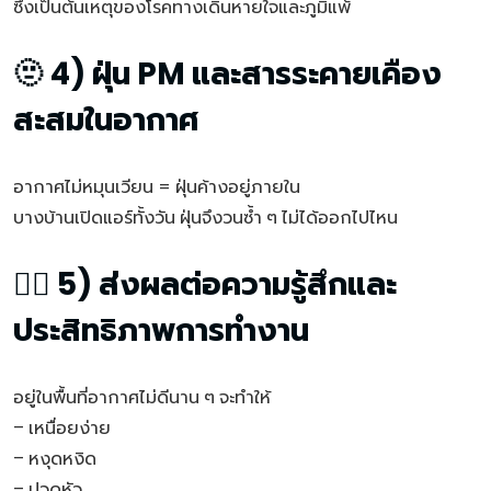
ซึ่งเป็นต้นเหตุของโรคทางเดินหายใจและภูมิแพ้
🫥 4) ฝุ่น PM และสารระคายเคือง
สะสมในอากาศ
อากาศไม่หมุนเวียน = ฝุ่นค้างอยู่ภายใน
บางบ้านเปิดแอร์ทั้งวัน ฝุ่นจึงวนซ้ำ ๆ ไม่ได้ออกไปไหน
😮‍💨 5) ส่งผลต่อความรู้สึกและ
ประสิทธิภาพการทำงาน
อยู่ในพื้นที่อากาศไม่ดีนาน ๆ จะทำให้
– เหนื่อยง่าย
– หงุดหงิด
– ปวดหัว