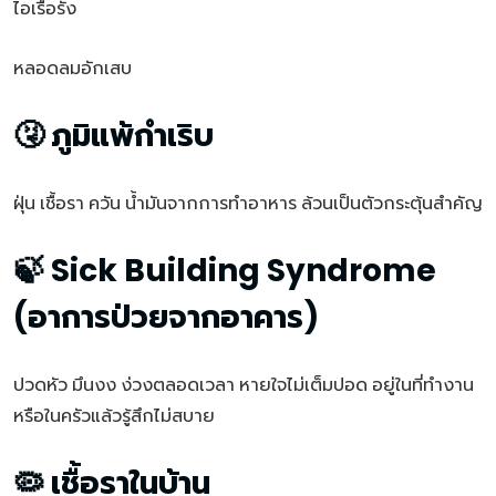
ไอเรื้อรัง
หลอดลมอักเสบ
🤧 ภูมิแพ้กำเริบ
ฝุ่น เชื้อรา ควัน น้ำมันจากการทำอาหาร ล้วนเป็นตัวกระตุ้นสำคัญ
🍃 Sick Building Syndrome
(อาการป่วยจากอาคาร)
ปวดหัว มึนงง ง่วงตลอดเวลา หายใจไม่เต็มปอด อยู่ในที่ทำงาน
หรือในครัวแล้วรู้สึกไม่สบาย
🦠 เชื้อราในบ้าน