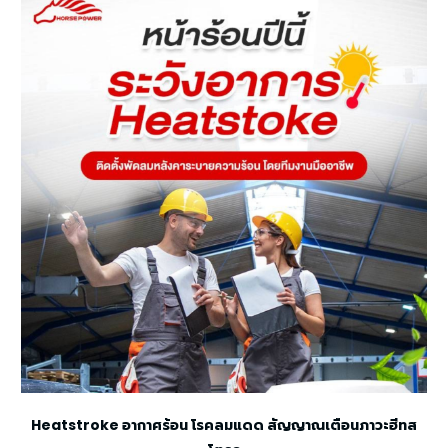
Heatstroke อากาศร้อน โรคลมแดด สัญญาณเตือนภาวะฮีทส