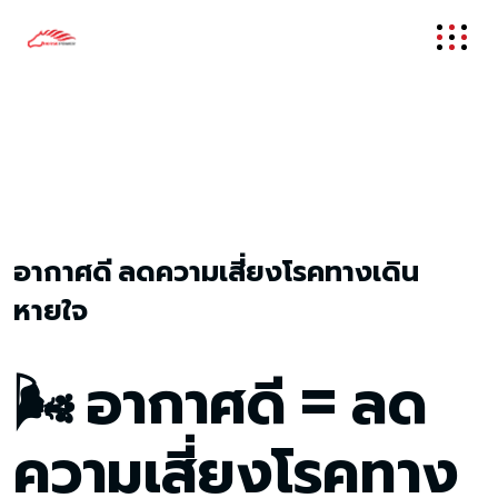
พัดลมระบายอากาศ
พัดลมหลังคา
Padlomdee
อากาศดี ลดความเสี่ยงโรคทางเดิน
หายใจ
🌬️ อากาศดี = ลด
ความเสี่ยงโรคทาง